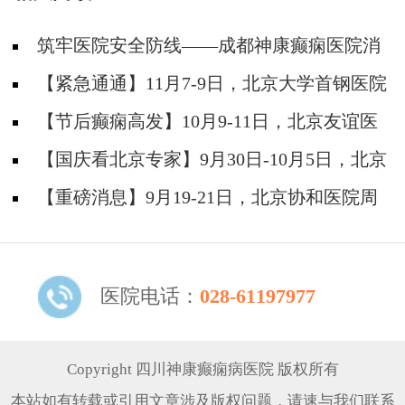
筑牢医院安全防线——成都神康癫痫医院消
防安全培训纪实
【紧急通通】11月7-9日，北京大学首钢医院
神经内科胡颖教授亲临成都会诊，破解癫痫疑难
【节后癫痫高发】10月9-11日，北京友谊医
院陈葵博士免费会诊+治疗援助，破解癫痫难
【国庆看北京专家】9月30日-10月5日，北京
题！
天坛&首钢医院两大专家蓉城亲诊+癫痫大额救
【重磅消息】9月19-21日，北京协和医院周
助，速约！
祥琴教授成都领衔会诊，共筑全年龄段抗癫防
线！
医院电话：
028-61197977
Copyright 四川神康癫痫病医院 版权所有
本站如有转载或引用文章涉及版权问题，请速与我们联系