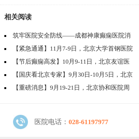
相关阅读
筑牢医院安全防线——成都神康癫痫医院消
防安全培训纪实
【紧急通通】11月7-9日，北京大学首钢医院
神经内科胡颖教授亲临成都会诊，破解癫痫疑难
【节后癫痫高发】10月9-11日，北京友谊医
院陈葵博士免费会诊+治疗援助，破解癫痫难
【国庆看北京专家】9月30日-10月5日，北京
题！
天坛&首钢医院两大专家蓉城亲诊+癫痫大额救
【重磅消息】9月19-21日，北京协和医院周
助，速约！
祥琴教授成都领衔会诊，共筑全年龄段抗癫防
线！
医院电话：
028-61197977