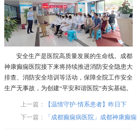
安全生产是医院高质量发展的生命线。成都
神康癫痫医院接下来将持续推进消防安全隐患大
排查、消防安全培训等活动，保障全院工作安全
生产无事故，为创建“平安和谐医院”夯实基础。
上一篇：
【温情守护·情系患者】昨日下
午，「成都癫痫病医院」我院组织召开公休座谈
下一篇：
「成都癫痫病医院」成都神康癫痫
会
医院开展5.12国际护士节户外团建庆典活动