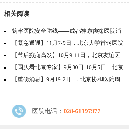
相关阅读
筑牢医院安全防线——成都神康癫痫医院消
防安全培训纪实
【紧急通通】11月7-9日，北京大学首钢医院
神经内科胡颖教授亲临成都会诊，破解癫痫疑难
【节后癫痫高发】10月9-11日，北京友谊医
院陈葵博士免费会诊+治疗援助，破解癫痫难
【国庆看北京专家】9月30日-10月5日，北京
题！
天坛&首钢医院两大专家蓉城亲诊+癫痫大额救
【重磅消息】9月19-21日，北京协和医院周
助，速约！
祥琴教授成都领衔会诊，共筑全年龄段抗癫防
线！
医院电话：
028-61197977