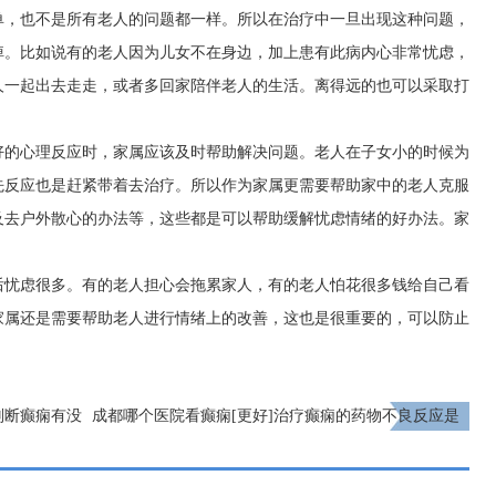
单，也不是所有老人的问题都一样。所以在治疗中一旦出现这种问题，
掉。比如说有的老人因为儿女不在身边，加上患有此病内心非常忧虑，
人一起出去走走，或者多回家陪伴老人的生活。离得远的也可以采取打
好的心理反应时，家属应该及时帮助解决问题。老人在子女小的时候为
先反应也是赶紧带着去治疗。所以作为家属更需要帮助家中的老人克服
及去户外散心的办法等，这些都是可以帮助缓解忧虑情绪的好办法。家
后忧虑很多。有的老人担心会拖累家人，有的老人怕花很多钱给自己看
家属还是需要帮助老人进行情绪上的改善，这也是很重要的，可以防止
判断癫痫有没
成都哪个医院看癫痫[更好]治疗癫痫的药物不良反应是
什么?
下一页