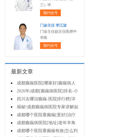
三）毕
预约挂号
门诊主任 李江波
门诊主任副主任医师中
华医
预约挂号
最新文章
成都癫痫医院[哪家好]癫痫病人
能活多久?
2026年|成都[癫痫病医院]排名-小
儿癫痫症状是什么?
四川去哪治癫痫-医院排行榜[详
细排名]儿童癫痫治疗要注意什么?
揭秘!成都癫痫病医院专家讲解如
何避免癫痫病的遗传给孩子?
成都哪个医院看癫痫[更好]治疗
癫痫的药物不良反应是什么?
成都癫痫病医院[地址]老年羊角
风心理怎么调整?
成都哪个医院看癫痫有效|怎么判