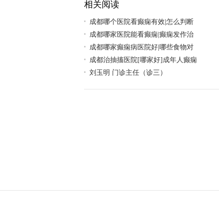
相关阅读
成都哪个医院看癫痫有效|怎么判断
成都哪家医院能看癫痫|癫痫发作治
成都哪家癫痫病医院好|哪些食物对
成都治抽搐医院[哪家好]成年人癫痫
刘玉明 门诊主任（诊三）