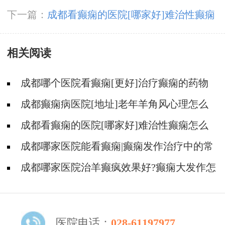
儿出现哪些表现可能是癫痫?
下一篇：
成都看癫痫的医院[哪家好]难治性癫痫
怎么治疗呢?
相关阅读
成都哪个医院看癫痫[更好]治疗癫痫的药物
不良反应是什么?
成都癫痫病医院[地址]老年羊角风心理怎么
调整?
成都看癫痫的医院[哪家好]难治性癫痫怎么
治疗呢?
成都哪家医院能看癫痫|癫痫发作治疗中的常
见问题。
成都哪家医院治羊癫疯效果好?癫痫大发作怎
么治能好?
医院电话：
028-61197977