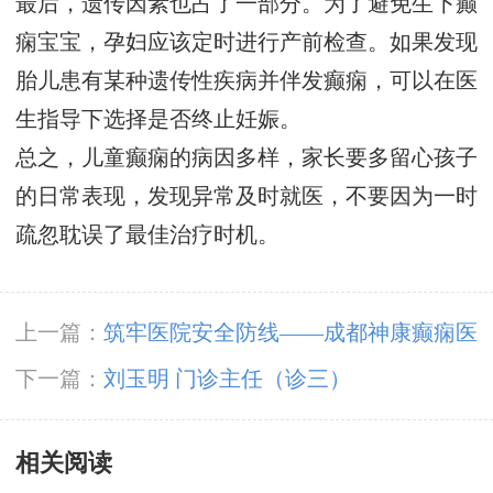
最后，遗传因素也占了一部分。为了避免生下癫
痫宝宝，孕妇应该定时进行产前检查。如果发现
胎儿患有某种遗传性疾病并伴发癫痫，可以在医
生指导下选择是否终止妊娠。
总之，儿童癫痫的病因多样，家长要多留心孩子
的日常表现，发现异常及时就医，不要因为一时
疏忽耽误了最佳治疗时机。
上一篇：
筑牢医院安全防线——成都神康癫痫医
院消防安全培训纪实
下一篇：
刘玉明 门诊主任（诊三）
相关阅读