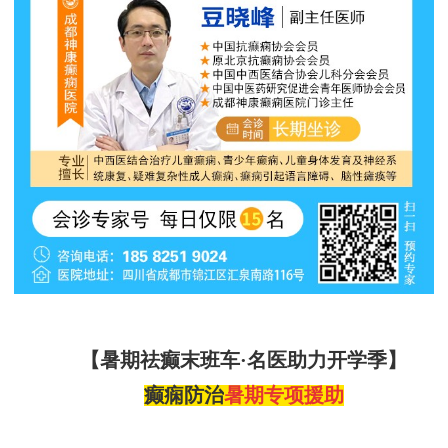
【暑期祛癫末班车
·名医助力开学季】
癫痫防治
暑期专项援助