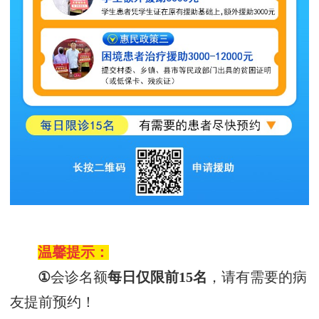
温馨提示：
①
会诊名额
每日仅
限前
15名
，
请有需要的病
友提前预约！