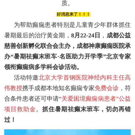
质。
好消息来了！！！
为帮助癫痫患者特别是儿童青少年群体抓住
暑期
最后的
治疗黄金期，
8
月
22
-
24
日
，
成都公益
慈善创新孵化联合会
主办，
成都神康癫痫医院
承
办
“暑期祛癫末班车·名医助力开学季”
北京专家
领衔癫痫病多学科会诊活动
。
活动特邀
北京大学首钢医院神经内科主任
高
伟
教授
携手成都本地知名癫痫专家
免费会诊
，符
合条件患者还可申请“
关爱困境癫痫病患者”公益
项目救助金
。
抓住暑期祛癫
末班车
，切勿再错
过！