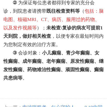
②
为保证每位患者都得到专家的充分会
诊，
到院患者请
携带
既往
检查资料
等
（
包括：脑
电图、核磁
MRI、CT、病历、服用过的药物、
以及发作视频等
）
；
未检查
\复诊
的病友可提前
1
天到院，做好相关检查
，以便专家在最短时间内
为您制定
有效的
治疗方案
。
③
会诊对象：
小儿癫痫、青少年癫痫、女
性癫痫、成年癫痫、老年癫痫、原发性癫痫、继
发性癫痫、药物难治性癫痫、顽固性癫痫、癫痫
共患病等
。