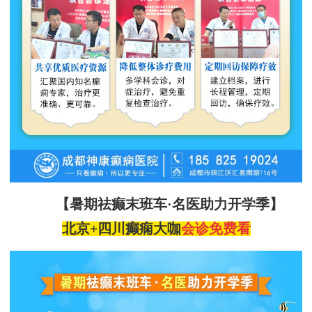
【暑期祛癫末班车
·名医助力开学季】
北京
+四川
癫痫大咖
会诊
免费看