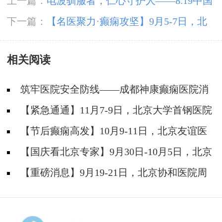
上一篇：
电波驯服者，仁心守护人——8.19中国
医师节致敬神康抗癫团队
下一篇：
【名医聚力·癫痫攻坚】9月5-7日，北
京朝阳医院神经内科周立春博士成都公益会诊，
相关阅读
名额有限，速约
筑牢医院安全防线——成都神康癫痫医院消
防安全培训纪实
【紧急通通】11月7-9日，北京大学首钢医院
神经内科胡颖教授亲临成都会诊，破解癫痫疑难
【节后癫痫高发】10月9-11日，北京友谊医
院陈葵博士免费会诊+治疗援助，破解癫痫难
【国庆看北京专家】9月30日-10月5日，北京
题！
天坛&首钢医院两大专家蓉城亲诊+癫痫大额救
【重磅消息】9月19-21日，北京协和医院周
助，速约！
祥琴教授成都领衔会诊，共筑全年龄段抗癫防
线！