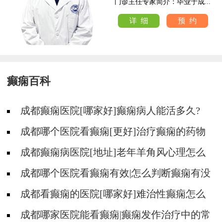
.
门诊主任专家简介：毕业于成...
详 细
预 约
癫痫百科
成都癫痫医院[哪家好]癫痫病人能活多久?
成都哪个医院看癫痫[更好]治疗癫痫的药物
不良反应是什么?
成都癫痫病医院[地址]老年羊角风心理怎么
调整?
成都哪个医院看癫痫有效|怎么判断癫痫有没
有发作?
成都看癫痫的医院[哪家好]难治性癫痫怎么
治疗呢?
成都哪家医院能看癫痫|癫痫发作治疗中的常