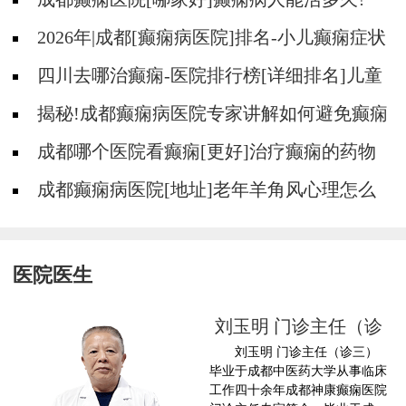
2026年|成都[癫痫病医院]排名-小儿癫痫症状
是什么?
四川去哪治癫痫-医院排行榜[详细排名]儿童
癫痫治疗要注意什么?
揭秘!成都癫痫病医院专家讲解如何避免癫痫
病的遗传给孩子?
成都哪个医院看癫痫[更好]治疗癫痫的药物
不良反应是什么?
成都癫痫病医院[地址]老年羊角风心理怎么
调整?
医院医生
诊
刘玉明 门诊主任（诊
刘玉明 门诊主任（诊三）
三
临
毕业于成都中医药大学从事临床
药
工作四十余年成都神康癫痫医院