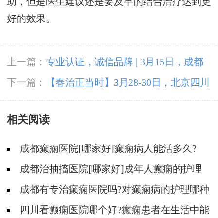
助，但是医生建议还是要及早的结合治疗达到更
好的效果。
上一篇：
专业认证，诚信品牌 | 3月15日，成都
神康癫痫医院荣登消费质量报健康版
下一篇：
【春治正当时】‌3月28-30日，北京四川
专家免费会诊，助力癫痫患者抓住春季治疗黄金
相关阅读
期
成都癫痫医院[哪家好]癫痫病人能活多久?
成都治抽搐医院[哪家好]成年人癫痫的护理
方法有哪些？
成都有专治癫痫医院吗?对癫痫病的护理哪种
方法好?
四川看癫痫医院哪个好?癫痫患者在生活中能