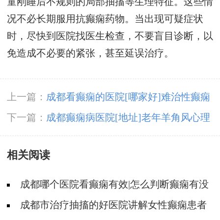
童刚睡后不规则的局部抽搐等生理特征。这些情
况不必长期服用抗癫痫药物。当出现可疑症状
时，尽快到医院找医生检查，不要盲目诊断，以
免造成不必要的紧张，甚至延误治疗。
上一篇：
成都看癫痫的医院[哪家好]难治性癫痫
怎么治疗呢?
下一篇：
成都癫痫病医院[地址]老年羊角风心理
怎么调整?
相关阅读
成都哪个医院看癫痫有效|怎么判断癫痫有没
有发作?
成都市治疗抽搐的好医院讲解女性癫痫患者