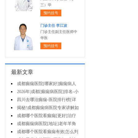
三）毕
预约挂号
门诊主任 李江波
门诊主任副主任医师中
华医
预约挂号
最新文章
成都癫痫医院[哪家好]癫痫病人
能活多久?
2026年|成都[癫痫病医院]排名-小
儿癫痫症状是什么?
四川去哪治癫痫-医院排行榜[详
细排名]儿童癫痫治疗要注意什么?
揭秘!成都癫痫病医院专家讲解如
何避免癫痫病的遗传给孩子?
成都哪个医院看癫痫[更好]治疗
癫痫的药物不良反应是什么?
成都癫痫病医院[地址]老年羊角
风心理怎么调整?
成都哪个医院看癫痫有效|怎么判