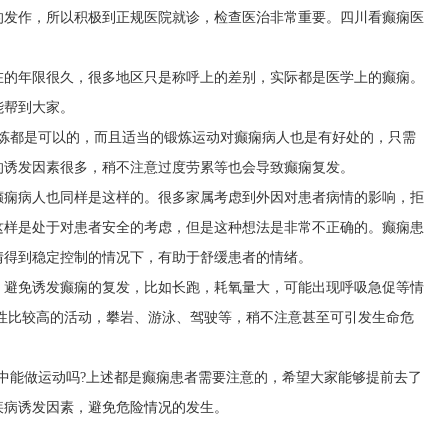
的发作，所以积极到正规医院就诊，检查医治非常重要。四川看癫痫医
在的年限很久，很多地区只是称呼上的差别，实际都是医学上的癫痫。
能帮到大家。
锻炼都是可以的，而且适当的锻炼运动对癫痫病人也是有好处的，只需
的诱发因素很多，稍不注意过度劳累等也会导致癫痫复发。
癫痫病人也同样是这样的。很多家属考虑到外因对患者病情的影响，拒
这样是处于对患者安全的考虑，但是这种想法是非常不正确的。癫痫患
情得到稳定控制的情况下，有助于舒缓患者的情绪。
，避免诱发癫痫的复发，比如长跑，耗氧量大，可能出现呼吸急促等情
性比较高的活动，攀岩、游泳、驾驶等，稍不注意甚至可引发生命危
中能做运动吗?上述都是癫痫患者需要注意的，希望大家能够提前去了
疾病诱发因素，避免危险情况的发生。