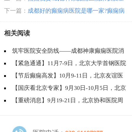
榜样-“2024年度·医疗质量信誉双优示范医院”
下一篇：
成都好的癫痫病医院是哪一家?癫痫病
人发病时应该怎么护理?
相关阅读
筑牢医院安全防线——成都神康癫痫医院消
防安全培训纪实
【紧急通通】11月7-9日，北京大学首钢医院
神经内科胡颖教授亲临成都会诊，破解癫痫疑难
【节后癫痫高发】10月9-11日，北京友谊医
院陈葵博士免费会诊+治疗援助，破解癫痫难
【国庆看北京专家】9月30日-10月5日，北京
题！
天坛&首钢医院两大专家蓉城亲诊+癫痫大额救
【重磅消息】9月19-21日，北京协和医院周
助，速约！
祥琴教授成都领衔会诊，共筑全年龄段抗癫防
线！