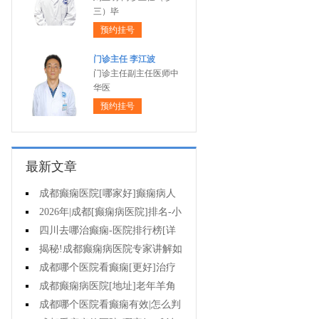
三）毕
预约挂号
门诊主任 李江波
门诊主任副主任医师中
华医
预约挂号
最新文章
成都癫痫医院[哪家好]癫痫病人
能活多久?
2026年|成都[癫痫病医院]排名-小
儿癫痫症状是什么?
四川去哪治癫痫-医院排行榜[详
细排名]儿童癫痫治疗要注意什么?
揭秘!成都癫痫病医院专家讲解如
何避免癫痫病的遗传给孩子?
成都哪个医院看癫痫[更好]治疗
癫痫的药物不良反应是什么?
成都癫痫病医院[地址]老年羊角
风心理怎么调整?
成都哪个医院看癫痫有效|怎么判