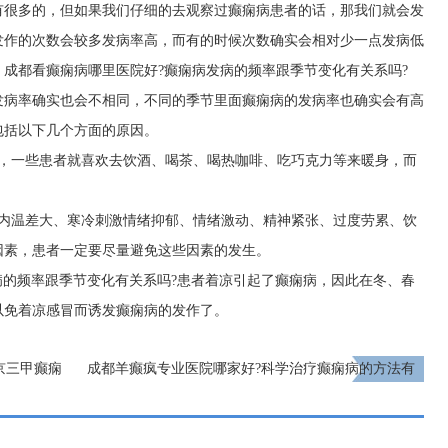
有很多的，但如果我们仔细的去观察过癫痫病患者的话，那我们就会发
发作的次数会较多发病率高，而有的时候次数确实会相对少一点发病低
成都看癫痫病哪里医院好?癫痫病发病的频率跟季节变化有关系吗?
发病率确实也会不相同，不同的季节里面癫痫病的发病率也确实会有高
包括以下几个方面的原因。
因，一些患者就喜欢去饮酒、喝茶、喝热咖啡、吃巧克力等来暖身，而
室内温差大、寒冷刺激情绪抑郁、情绪激动、精神紧张、过度劳累、饮
因素，患者一定要尽量避免这些因素的发生。
病的频率跟季节变化有关系吗?患者着凉引起了癫痫病，因此在冬、春
以免着凉感冒而诱发癫痫病的发作了。
北京三甲癫痫
成都羊癫疯专业医院哪家好?科学治疗癫痫病的方法有
额有限，速约!
哪些?
下一页