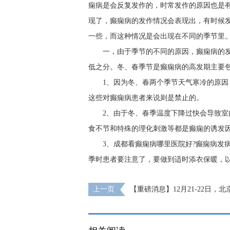
痫病是会反复发作的，时常发作的原因也是
现了，癫痫病的发作情况会表现出，有时候
一些，而这种情况是会出现在不同的季节里。
一，由于季节的不同的原因，癫痫病的
低之分。冬、春季节是癫痫病的高发期主要
1、因为冬、春两个季节天气寒冷的原
这些对癫痫病患者来说则是禁止的。
2、由于冬、春季温度下降过快会导致
食不节和特殊的理化刺激等都是癫痫的诱发
3、成都看癫痫病哪里医院好?癫痫病发
季时患者要注意了，要做到适时添衣保暖，
上一页
【重磅消息】12月21-22日，
大咖携手0元会诊，高达12000元援助，名