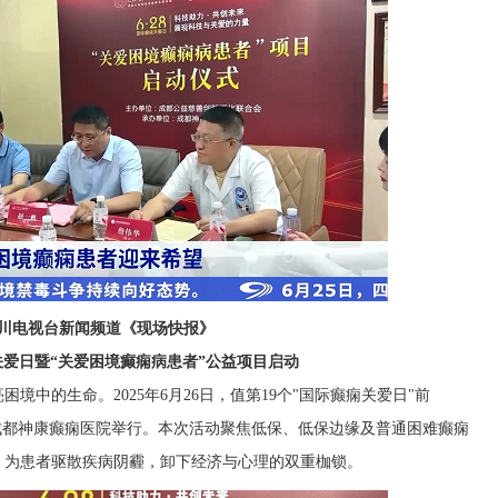
川电视台新闻频道《现场快报》
痫关爱日暨“关爱困境癫痫病患者”公益项目启动
境中的生命。2025年6月26日，值第19个"国际癫痫关爱日"前
成都神康癫痫医院举行。本次活动聚焦低保、低保边缘及普通困难癫痫
，为患者驱散疾病阴霾，卸下经济与心理的双重枷锁。