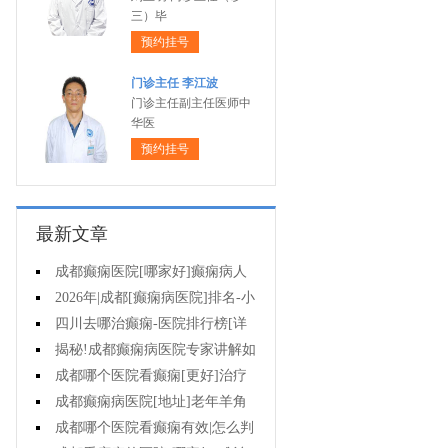
三）毕
预约挂号
门诊主任 李江波
门诊主任副主任医师中
华医
预约挂号
最新文章
成都癫痫医院[哪家好]癫痫病人
能活多久?
2026年|成都[癫痫病医院]排名-小
儿癫痫症状是什么?
四川去哪治癫痫-医院排行榜[详
细排名]儿童癫痫治疗要注意什么?
揭秘!成都癫痫病医院专家讲解如
何避免癫痫病的遗传给孩子?
成都哪个医院看癫痫[更好]治疗
癫痫的药物不良反应是什么?
成都癫痫病医院[地址]老年羊角
风心理怎么调整?
成都哪个医院看癫痫有效|怎么判