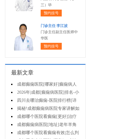
三）毕
预约挂号
门诊主任 李江波
门诊主任副主任医师中
华医
预约挂号
最新文章
成都癫痫医院[哪家好]癫痫病人
能活多久?
2026年|成都[癫痫病医院]排名-小
儿癫痫症状是什么?
四川去哪治癫痫-医院排行榜[详
细排名]儿童癫痫治疗要注意什么?
揭秘!成都癫痫病医院专家讲解如
何避免癫痫病的遗传给孩子?
成都哪个医院看癫痫[更好]治疗
癫痫的药物不良反应是什么?
成都癫痫病医院[地址]老年羊角
风心理怎么调整?
成都哪个医院看癫痫有效|怎么判