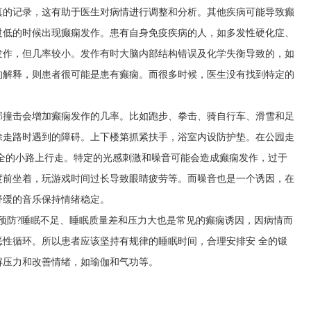
真的记录，这有助于医生对病情进行调整和分析。其他疾病可能导致癫
过低的时候出现癫痫发作。患有自身免疫疾病的人，如多发性硬化症、
发作，但几率较小。发作有时大脑内部结构错误及化学失衡导致的，如
的解释，则患者很可能是患有癫痫。而很多时候，医生没有找到特定的
部撞击会增加癫痫发作的几率。比如跑步、拳击、骑自行车、滑雪和足
除走路时遇到的障碍。上下楼第抓紧扶手，浴室内设防护垫。在公园走
全的小路上行走。特定的光感刺激和噪音可能会造成癫痫发作，过于
度前坐着，玩游戏时间过长导致眼睛疲劳等。而噪音也是一个诱因，在
舒缓的音乐保持情绪稳定。
预防?睡眠不足、睡眠质量差和压力大也是常见的癫痫诱因，因病情而
性循环。所以患者应该坚持有规律的睡眠时间，合理安排安 全的锻
解压力和改善情绪，如瑜伽和气功等。