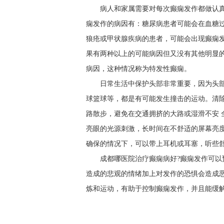
病人和家属需要对每次癫痫发作都做认
痫发作的病因有：糖尿病患者可能会在血糖
狼疮或甲状腺疾病的患者，可能会出现癫痫
果有两种以上的可能病因但又没有其他明显
病因，这种情况称为特发性癫痫。
日常生活中保护头部非常重要，因为头
球篮球等，都是有可能发生撞击的运动。清
路散步，避免在交通拥挤的大路或湿滑不安 
亮眼的光源刺激，长时间在不舒适的屏幕亮
确保的情况下，可以带上耳机或耳塞，听些
成都哪医院治疗癫痫病好?癫痫发作可以
造成的悲观的情绪加上对发作的恐惧会造成恶
炼和运动，有助于控制癫痫发作，并且能缓