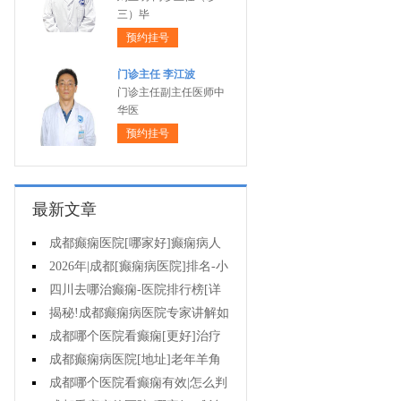
三）毕
预约挂号
门诊主任 李江波
门诊主任副主任医师中
华医
预约挂号
最新文章
成都癫痫医院[哪家好]癫痫病人
能活多久?
2026年|成都[癫痫病医院]排名-小
儿癫痫症状是什么?
四川去哪治癫痫-医院排行榜[详
细排名]儿童癫痫治疗要注意什么?
揭秘!成都癫痫病医院专家讲解如
何避免癫痫病的遗传给孩子?
成都哪个医院看癫痫[更好]治疗
癫痫的药物不良反应是什么?
成都癫痫病医院[地址]老年羊角
风心理怎么调整?
成都哪个医院看癫痫有效|怎么判