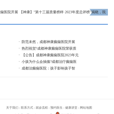
癫痫医院开展
【神康】“第十三届质量榜样·2023年度总评榜”揭晓，我
院被评为“2023年度·消费者信得过老品牌”
下一页
防范未然，成都神康癫痫医院开展
热烈祝贺!成都神康癫痫医院荣获质
【公告】成都神康癫痫医院2023年元
小孩为什么会抽搐?成都治疗癫痫医
成都治癫痫医院：孩子影响孩子智
关于我们
-
联系方式
-
就诊流程
-
预约医生
-
健康讲堂
-
网站地图