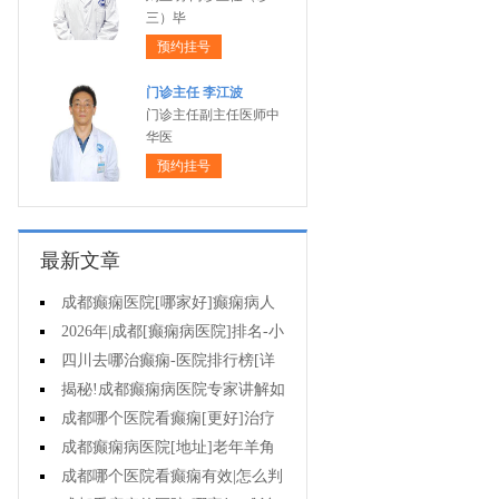
三）毕
预约挂号
门诊主任 李江波
门诊主任副主任医师中
华医
预约挂号
最新文章
成都癫痫医院[哪家好]癫痫病人
能活多久?
2026年|成都[癫痫病医院]排名-小
儿癫痫症状是什么?
四川去哪治癫痫-医院排行榜[详
细排名]儿童癫痫治疗要注意什么?
揭秘!成都癫痫病医院专家讲解如
何避免癫痫病的遗传给孩子?
成都哪个医院看癫痫[更好]治疗
癫痫的药物不良反应是什么?
成都癫痫病医院[地址]老年羊角
风心理怎么调整?
成都哪个医院看癫痫有效|怎么判