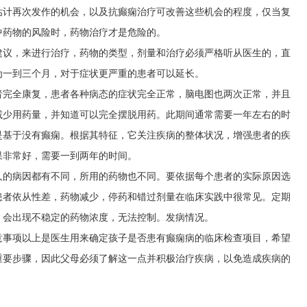
估计再次发作的机会，以及抗癫痫治疗可改善这些机会的程度，仅当复
中药物的风险时，药物治疗才是危险的。
建议，来进行治疗，药物的类型，剂量和治疗必须严格听从医生的，直
为一到三个月，对于症状更严重的患者可以延长。
者完全康复，患者各种病态的症状完全正常，脑电图也两次正常，并且
减少用药量，并知道可以完全摆脱用药。此期间通常需要一年左右的时
是基于没有癫痫。根据其特征，它关注疾病的整体状况，增强患者的疾
果非常好，需要一到两年的时间。
人的病因都有不同，所用的药物也不同。要依据每个患者的实际原因选
患者依从性差，药物减少，停药和错过剂量在临床实践中很常见。定期
。会出现不稳定的药物浓度，无法控制。发病情况。
意事项以上是医生用来确定孩子是否患有癫痫病的临床检查项目，希望
重要步骤，因此父母必须了解这一点并积极治疗疾病，以免造成疾病的