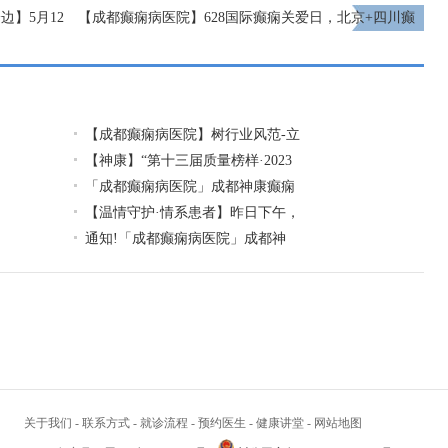
】5月12
【成都癫痫病医院】628国际癫痫关爱日，北京+四川癫
纪实
痫专家强强联手，同诊同治癫痫及共病
下一页
【成都癫痫病医院】树行业风范-立
【神康】“第十三届质量榜样·2023
「成都癫痫病医院」成都神康癫痫
【温情守护·情系患者】昨日下午，
通知!​「成都癫痫病医院」成都神
关于我们
-
联系方式
-
就诊流程
-
预约医生
-
健康讲堂
-
网站地图