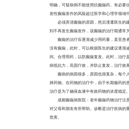
明确，可疑病例不能使用抗癫痫药。有必要
发性癫痫发作的风险超过医学和心理学领域
必须弄清癫痫的原因，然后谨遵医生的
到不再发生癫痫发作，该癫痫的治疗期通常
癫痫的治疗应逐渐减少用药量，直至患
没有癫痫，此时，可以根据医生的建议逐渐
间。合理用药，以防癫痫复发。此时，治疗
病抵抗力，巩固疗效，并防止复发，治疗效
癫病的病因很多，原因也很复杂，每个
择药物。在药物的治疗中，由于长期服药的
治疗是为了确保血液中有效药物的浓度稳定
成都癫痫病医院：老年癫痫药物治疗注
对父母和朋友有所帮助。诊断是治疗疾病的
危害。