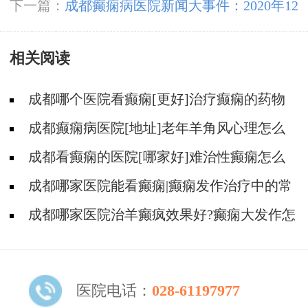
跟豆晓峰主任一起了解癫痫患者睡眠、饮食、心
下一篇：
成都癫痫病医院新闻大事件：2020年12
理、冬季预防等问题
月19日上午，成都神康癫痫医院组织新冠肺炎应
相关阅读
急预案演练
成都哪个医院看癫痫[更好]治疗癫痫的药物
不良反应是什么?
成都癫痫病医院[地址]老年羊角风心理怎么
调整?
成都看癫痫的医院[哪家好]难治性癫痫怎么
治疗呢?
成都哪家医院能看癫痫|癫痫发作治疗中的常
见问题。
成都哪家医院治羊癫疯效果好?癫痫大发作怎
么治能好?
医院电话：
028-61197977