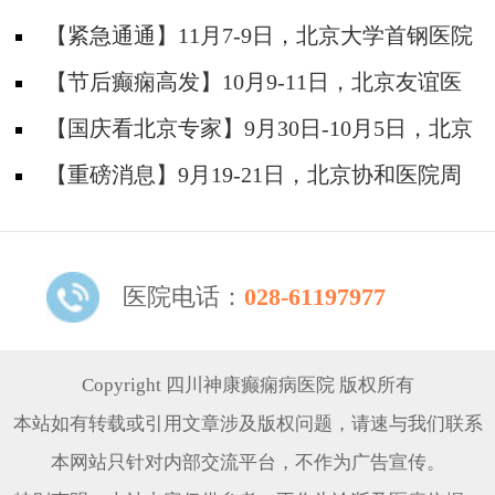
防安全培训纪实
【紧急通通】11月7-9日，北京大学首钢医院
神经内科胡颖教授亲临成都会诊，破解癫痫疑难
【节后癫痫高发】10月9-11日，北京友谊医
院陈葵博士免费会诊+治疗援助，破解癫痫难
【国庆看北京专家】9月30日-10月5日，北京
题！
天坛&首钢医院两大专家蓉城亲诊+癫痫大额救
【重磅消息】9月19-21日，北京协和医院周
助，速约！
祥琴教授成都领衔会诊，共筑全年龄段抗癫防
线！
医院电话：
028-61197977
Copyright 四川神康癫痫病医院 版权所有
本站如有转载或引用文章涉及版权问题，请速与我们联系
本网站只针对内部交流平台，不作为广告宣传。