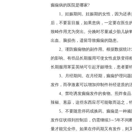
癫痫病的医院是哪家?
1、妊娠期间。妊娠期的女性，因为还
后，不要盲目服，如果患病，一定要在医生
致畸作用尤为突出。分娩时尽量减少胎儿缺
出血、脑损伤，遗留导致癫痫的隐患。
2、谨防癫痫物的副作用。根据数据统
的影响。有些品长期服用可使女性皮肤变得
长期服用苯妥英纳可引起牙龈增生，患者要
3、月经期间。在月经期，癫痫护理问
发作，而孕激素可以增加抑制件补经逆质的
4、禁吃诱发癫痫发作的食物。煎炸食品
辣椒、葱蒜，这些东西应尽可能敬而远之，
5、不要随意停药或换药。癫痫是一种
发作症状得到控制后，仍需继续3～5年不间
量才能完全停。如果在停药期又有发作，则