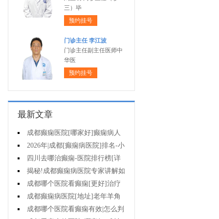
三）毕
预约挂号
门诊主任 李江波
门诊主任副主任医师中
华医
预约挂号
最新文章
成都癫痫医院[哪家好]癫痫病人
能活多久?
2026年|成都[癫痫病医院]排名-小
儿癫痫症状是什么?
四川去哪治癫痫-医院排行榜[详
细排名]儿童癫痫治疗要注意什么?
揭秘!成都癫痫病医院专家讲解如
何避免癫痫病的遗传给孩子?
成都哪个医院看癫痫[更好]治疗
癫痫的药物不良反应是什么?
成都癫痫病医院[地址]老年羊角
风心理怎么调整?
成都哪个医院看癫痫有效|怎么判