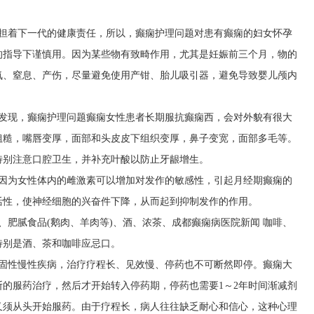
承担着下一代的健康责任，所以，癫痫护理问题对患有癫痫的妇女怀孕
的指导下谨慎用。因为某些物有致畸作用，尤其是妊娠前三个月，物的
氧、窒息、产伤，尽量避免使用产钳、胎儿吸引器，避免导致婴儿颅内
计发现，癫痫护理问题癫痫女性患者长期服抗癫痫西，会对外貌有很大
粗糙，嘴唇变厚，面部和头皮皮下组织变厚，鼻子变宽，面部多毛等。
特别注意口腔卫生，并补充叶酸以防止牙龈增生。
题因为女性体内的雌激素可以增加对发作的敏感性，引起月经期癫痫的
活性，使神经细胞的兴奋件下降，从而起到抑制发作的作用。
、肥腻食品(鹅肉、羊肉等)、酒、浓茶、
成都癫痫病医院新闻
咖啡、
特别是酒、茶和咖啡应忌口。
顽固性慢性疾病，治疗疗程长、见效慢、停药也不可断然即停。癫痫大
断的服药治疗，然后才开始转入停药期，停药也需要1～2年时间渐减剂
又须从头开始服药。由于疗程长，病人往往缺乏耐心和信心，这种心理