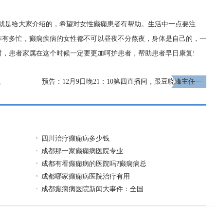
上就是给大家介绍的，希望对女性癫痫患者有帮助。生活中一点要注
作有多忙，癫痫疾病的女性都不可以昼夜不分熬夜，身体是自己的，一
时，患者家属在这个时候一定要更加呵护患者，帮助患者早日康复!
钱
预告：12月9日晚21：10第四直播间，跟豆晓峰主任一
起了解癫痫患者睡眠、饮食、心理、冬季预防等问题
下一页
四川治疗癫痫病多少钱
成都那一家癫痫病医院专业
成都有看癫痫病的医院吗?癫痫病总
成都哪家癫痫病医院治疗有用
成都癫痫病医院新闻大事件：全国