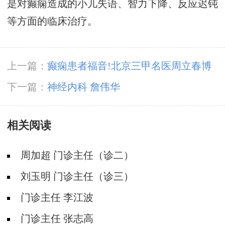
是对癫痫造成的小儿失语、智力下降、反应迟钝
等方面的临床治疗。
上一篇：
癫痫患者福音!北京三甲名医周立春博
士领衔会诊团5月23-25日成都亲诊
下一篇：
神经内科 詹伟华
相关阅读
周加超 门诊主任（诊二）
刘玉明 门诊主任（诊三）
门诊主任 李江波
门诊主任 张志高