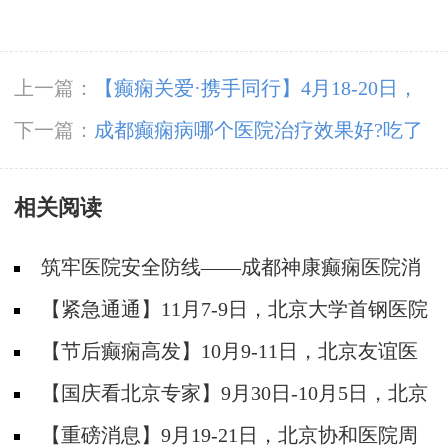
上一篇：
【癫痫关爱·携手同行】4月18-20日，
北京知名专家联合多学科会诊，开启康复新篇章
下一篇：
成都癫痫病哪个医院治疗效果好?吃了
羊肉会引发癫痫病吗?
相关阅读
筑牢医院安全防线——成都神康癫痫医院消
防安全培训纪实
【紧急通通】11月7-9日，北京大学首钢医院
神经内科胡颖教授亲临成都会诊，破解癫痫疑难
【节后癫痫高发】10月9-11日，北京友谊医
院陈葵博士免费会诊+治疗援助，破解癫痫难
【国庆看北京专家】9月30日-10月5日，北京
题！
天坛&首钢医院两大专家蓉城亲诊+癫痫大额救
【重磅消息】9月19-21日，北京协和医院周