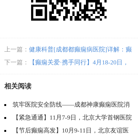
上一篇：
健康科普[成都都癫痫病医院]详解：癫
痫治疗中的定期复查意义
下一篇：
【癫痫关爱·携手同行】4月18-20日，
北京知名专家联合多学科会诊，开启康复新篇章
相关阅读
筑牢医院安全防线——成都神康癫痫医院消
防安全培训纪实
【紧急通通】11月7-9日，北京大学首钢医院
神经内科胡颖教授亲临成都会诊，破解癫痫疑难
【节后癫痫高发】10月9-11日，北京友谊医