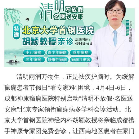
清明雨润万物生，正是祛疾护脑时。为缓解
癫痫患者节假日"看专家难"困境，4月4日-6日，
成都神康癫痫医院特别启动"清明不放假·名医送
安康"北京专家领衔癫痫病多学科会诊活动。北
京大学首钢医院神经内科胡颖教授将亲临成都携
手神康专家团免费会诊，让西南地区患者在家门