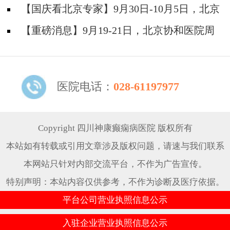
院陈葵博士免费会诊+治疗援助，破解癫痫难
【国庆看北京专家】9月30日-10月5日，北京
题！
天坛&首钢医院两大专家蓉城亲诊+癫痫大额救
【重磅消息】9月19-21日，北京协和医院周
助，速约！
祥琴教授成都领衔会诊，共筑全年龄段抗癫防
线！
医院电话：
028-61197977
Copyright 四川神康癫痫病医院 版权所有
本站如有转载或引用文章涉及版权问题，请速与我们联系
本网站只针对内部交流平台，不作为广告宣传。
特别声明：本站内容仅供参考，不作为诊断及医疗依据。
平台公司营业执照信息公示
入驻企业营业执照信息公示