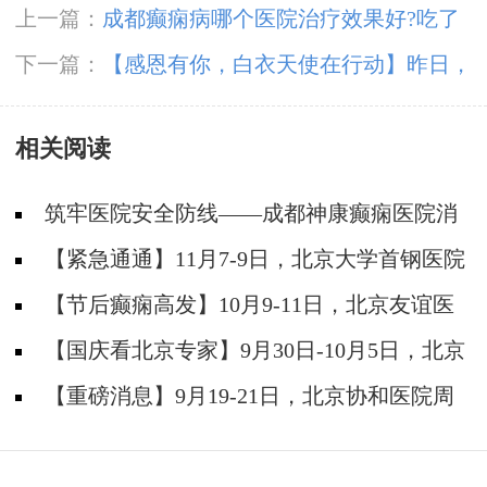
上一篇：
成都癫痫病哪个医院治疗效果好?吃了
羊肉会引发癫痫病吗?
下一篇：
【感恩有你，白衣天使在行动】昨日，
成都神康癫痫医院开展国际护士节户外团建
相关阅读
筑牢医院安全防线——成都神康癫痫医院消
防安全培训纪实
【紧急通通】11月7-9日，北京大学首钢医院
神经内科胡颖教授亲临成都会诊，破解癫痫疑难
【节后癫痫高发】10月9-11日，北京友谊医
院陈葵博士免费会诊+治疗援助，破解癫痫难
【国庆看北京专家】9月30日-10月5日，北京
题！
天坛&首钢医院两大专家蓉城亲诊+癫痫大额救
【重磅消息】9月19-21日，北京协和医院周
助，速约！
祥琴教授成都领衔会诊，共筑全年龄段抗癫防