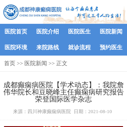
医院首页
医院介绍
医院医生
医院新闻
医院环境
来院路线
就诊流程
预约医生
首页
>>
医院新闻
>> 正文
成都癫痫病医院【学术动态】：我院詹
伟华院长和豆晓峰主任癫痫病研究报告
荣登国际医学杂志
来源：四川神康癫痫病医院
日期：2021-08-10