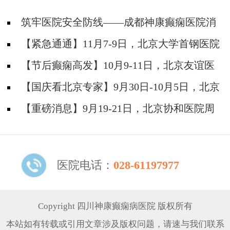
筑牢医院安全防线——成都神康癫痫医院消
防安全培训纪实
【紧急通通】11月7-9日，北京大学首钢医院
神经内科胡颖教授亲临成都会诊，破解癫痫疑难
【节后癫痫高发】10月9-11日，北京友谊医
院陈葵博士免费会诊+治疗援助，破解癫痫难
【国庆看北京专家】9月30日-10月5日，北京
题！
天坛&首钢医院两大专家蓉城亲诊+癫痫大额救
【重磅消息】9月19-21日，北京协和医院周
助，速约！
祥琴教授成都领衔会诊，共筑全年龄段抗癫防
线！
医院电话：
028-61197977
Copyright 四川神康癫痫病医院 版权所有
本站如有转载或引用文章涉及版权问题，请速与我们联系