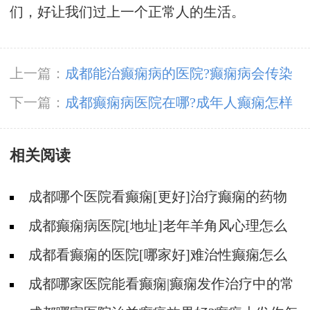
们，好让我们过上一个正常人的生活。
上一篇：
成都能治癫痫病的医院?癫痫病会传染
人吗
下一篇：
成都癫痫病医院在哪?成年人癫痫怎样
检查诊断
相关阅读
成都哪个医院看癫痫[更好]治疗癫痫的药物
不良反应是什么?
成都癫痫病医院[地址]老年羊角风心理怎么
调整?
成都看癫痫的医院[哪家好]难治性癫痫怎么
治疗呢?
成都哪家医院能看癫痫|癫痫发作治疗中的常