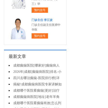
三）毕
预约挂号
门诊主任 李江波
门诊主任副主任医师中
华医
预约挂号
最新文章
成都癫痫医院[哪家好]癫痫病人
能活多久?
2026年|成都[癫痫病医院]排名-小
儿癫痫症状是什么?
四川去哪治癫痫-医院排行榜[详
细排名]儿童癫痫治疗要注意什么?
揭秘!成都癫痫病医院专家讲解如
何避免癫痫病的遗传给孩子?
成都哪个医院看癫痫[更好]治疗
癫痫的药物不良反应是什么?
成都癫痫病医院[地址]老年羊角
风心理怎么调整?
成都哪个医院看癫痫有效|怎么判