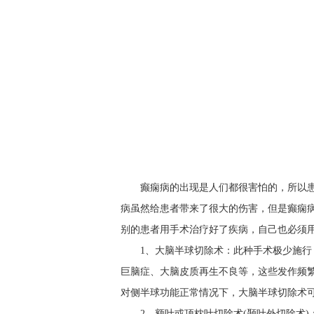
癫痫病的出现是人们都很害怕的，所以
病虽然给患者带来了很大的伤害，但是癫痫
别的患者用手术治疗好了疾病，自己也必须
1、大脑半球切除术：此种手术极少施
巨脑症、大脑皮质再生不良等，这些发作频
对侧半球功能正常情况下，大脑半球切除术可终
2、额叶或顶枕叶切除术(颞叶外切除术