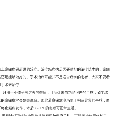
患上癫痫病要赶紧的治疗。治疗癫痫病是需要很好的治疗技术的，癫痫
病还是能够治好的。手术治疗可能并不是适合所有的患者，大家不要看
用手术来治疗。
行，只用于小孩子有厉害的癫痫，且病灶来自功能很差的半球，如半球
繁的癫痫症常会危害生命。因此若癫痫放电局限于构造异常的半球，而
止癫痫发作，术后60-80%的患者可正常生活。
)：当额叶或顶枕叶构造异常与癫痫放电有关时，可以考虑施行此种手