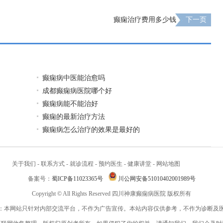
癫痫治疗费用多少钱
下一页
癫痫病中医能治愈吗
成都癫痫病医院哪个好
癫痫病能不能治好
癫痫的最新治疗方法
癫痫病怎么治疗的效果是最好的
关于我们
-
联系方式
-
就诊流程
-
预约医生
-
健康讲堂
-
网站地图
备案号：
蜀ICP备11023365号
川公网安备51010402001989号
Copyright © All Rights Reserved 四川神康癫痫病医院 版权所有
：本网站只针对内部交流平台，不作为广告宣传。本站内容仅供参考，不作为诊断及