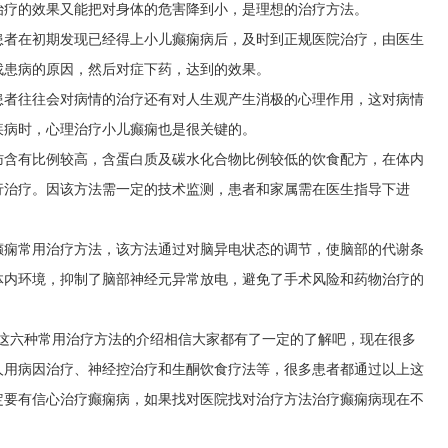
治疗的效果又能把对身体的危害降到小，是理想的治疗方法。
患者在初期发现已经得上小儿癫痫病后，及时到正规医院治疗，由医生
找患病的原因，然后对症下药，达到的效果。
患者往往会对病情的治疗还有对人生观产生消极的心理作用，这对病情
疾病时，心理治疗小儿癫痫也是很关键的。
肪含有比例较高，含蛋白质及碳水化合物比例较低的饮食配方，在体内
行治疗。因该方法需一定的技术监测，患者和家属需在医生指导下进
癫痫常用治疗方法，该方法通过对脑异电状态的调节，使脑部的代谢条
体内环境，抑制了脑部神经元异常放电，避免了手术风险和药物治疗的
上这六种常用治疗方法的介绍相信大家都有了一定的了解吧，现在很多
人用病因治疗、神经控治疗和生酮饮食疗法等，很多患者都通过以上这
定要有信心治疗癫痫病，如果找对医院找对治疗方法治疗癫痫病现在不