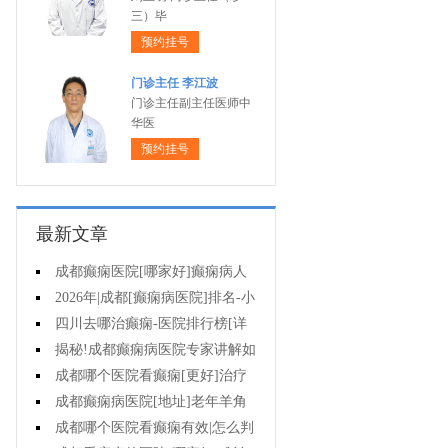
三）毕
预约挂号
门诊主任 李江波
门诊主任副主任医师中
华医
预约挂号
最新文章
成都癫痫医院[哪家好]癫痫病人
能活多久?
2026年|成都[癫痫病医院]排名-小
儿癫痫症状是什么?
四川去哪治癫痫-医院排行榜[详
细排名]儿童癫痫治疗要注意什么?
揭秘!成都癫痫病医院专家讲解如
何避免癫痫病的遗传给孩子?
成都哪个医院看癫痫[更好]治疗
癫痫的药物不良反应是什么?
成都癫痫病医院[地址]老年羊角
风心理怎么调整?
成都哪个医院看癫痫有效|怎么判