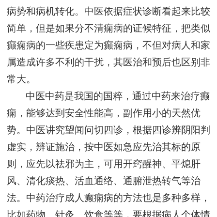
病势和病机转化。中医依据症状诊断看起来比较
简单，但是如果分不清痫病的证候特征，把类似
癫痫病的一些疾患定为癫痫病，不但对病人和家
属造成许多不利的干扰，其医治和预后也区别非
常大。
中医中药是我国的国粹，通过中药来治疗癫
痫，能够达到安全性能高，副作用小的天然优
势。中医讲究望闻问切四诊，根据四诊辨阴阳判
虚实，辨证施治，按中医如急应先治其标的原
则，应先以祛邪为主，可用开窍醒神、平熄肝
风、清化痰热、活血通络、通腑泄热转气等治
法。中药治疗成人癫痫病的方法也是多种多样，
比如药物、针灸、饮食等等，要根据病人个体情