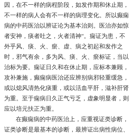
因，在不一样的病程阶段，如发作期和休止期，
不一样的病人会有不一样的病理变化。所以癫痫
病的中药医治以辨证论为基本治则。医治亦如惊
者安神，痰者吐之，火者清神"。痫证为患，不
外乎风、痰、火、瘀、虚、病之初起和发作之
时，邪气有余，多为风、痰、火、瘀标证，当以
治标为要。痫证日久和在休止期，应标本兼顾，
攻补兼施，癫痫病医治还应辨别病邪轻重缓急，
或以熄风清热化痰重，或以活血平肝，滋补肝肾
为重。至于痫病日久正气亏乏，虚象明显者，则
应以培元扶正为重。
在癫痫病的中药医治上，应重视证类诊断，
证类诊断是最基本的诊断，最辨证出病性病位、