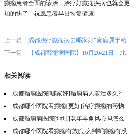
癫痫患者全面的诊治，治疗好癫痫疾病也就会更
加的快了。祝愿患者早日恢复健康!
上一篇：
成都治疗癫痫病去哪家好?癫痫属于精
神病吗?
下一篇：
【成都癫痫病医院】10月20-21日，北
京专家莅临成都免费亲诊，还可申请免费专项检
相关阅读
查与治疗援助!
成都癫痫医院[哪家好]癫痫病人能活多久?
成都哪个医院看癫痫[更好]治疗癫痫的药物
不良反应是什么?
成都癫痫病医院[地址]老年羊角风心理怎么
调整?
成都哪个医院看癫痫有效|怎么判断癫痫有没