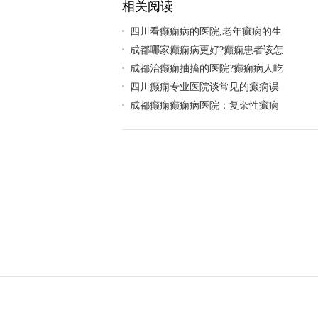
相关阅读
四川看癫痫病的医院,老年癫痫的生
成都哪家癫痫病更好?癫痫患者该怎
成都治癫痫抽搐的医院?癫痫病人吃
四川癫痫专业医院谈常见的癫痫误
成都癫痫癫痫病医院：复杂性癫痫