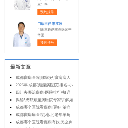
三）毕
预约挂号
门诊主任 李江波
门诊主任副主任医师中
华医
预约挂号
最新文章
成都癫痫医院[哪家好]癫痫病人
能活多久?
2026年|成都[癫痫病医院]排名-小
儿癫痫症状是什么?
四川去哪治癫痫-医院排行榜[详
细排名]儿童癫痫治疗要注意什么?
揭秘!成都癫痫病医院专家讲解如
何避免癫痫病的遗传给孩子?
成都哪个医院看癫痫[更好]治疗
癫痫的药物不良反应是什么?
成都癫痫病医院[地址]老年羊角
风心理怎么调整?
成都哪个医院看癫痫有效|怎么判