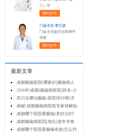
三）毕
预约挂号
门诊主任 李江波
门诊主任副主任医师中
华医
预约挂号
最新文章
成都癫痫医院[哪家好]癫痫病人
能活多久?
2026年|成都[癫痫病医院]排名-小
儿癫痫症状是什么?
四川去哪治癫痫-医院排行榜[详
细排名]儿童癫痫治疗要注意什么?
揭秘!成都癫痫病医院专家讲解如
何避免癫痫病的遗传给孩子?
成都哪个医院看癫痫[更好]治疗
癫痫的药物不良反应是什么?
成都癫痫病医院[地址]老年羊角
风心理怎么调整?
成都哪个医院看癫痫有效|怎么判