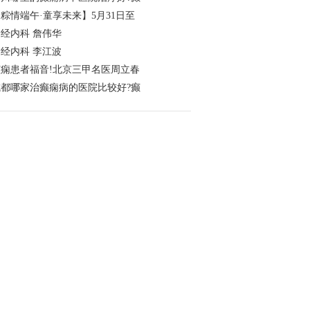
粽情‌端午·童享未来】5月31日至
经内科 詹伟华
经内科 李江波
癫痫患者福音!北京三甲名医周立春
成都哪家治癫痫病的医院比较好?癫