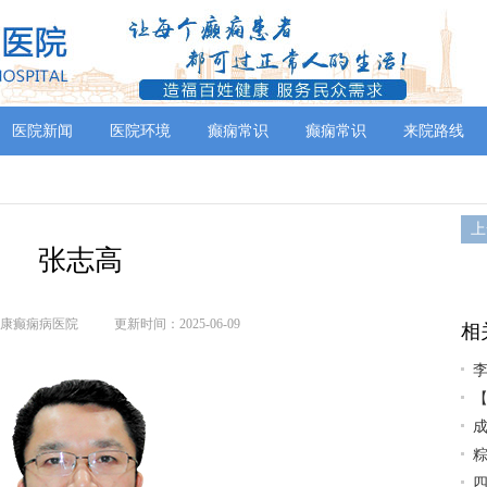
医院新闻
医院环境
癫痫常识
癫痫常识
来院路线
上
张志高
康癫痫病医院
更新时间：2025-06-09
相
【