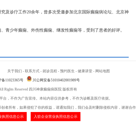
究及诊疗工作20余年，曾多次受邀参加北京国际癫痫病论坛、北京神
痫、青少年癫痫、外伤性癫痫、继发性癫痫等，受到了患者的好评。
关于我们
-
联系方式
-
就诊流程
-
预约医生
-
健康讲堂
-
网站地图
P备11023365号
川公网安备51010402001989号
 © All Rights Reserved 四川神康癫痫病医院 版权所有
平台，不作为广告宣传。本站内容仅供参考，不作为诊断及医疗依据。
原创者所有，如果侵犯了你的权益，请通知我们，我们会及时删除侵权内容，谢谢合作
业执照信息公示
入驻企业营业执照信息公示