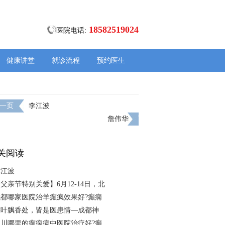
18582519024
医院电话:
健康讲堂
就诊流程
预约医生
一页
李江波
詹伟华
下一页
关阅读
李江波
父亲节特别关爱】6月12-14日，北
成都哪家医院治羊癫疯效果好?癫痫
粽叶飘香处，皆是医患情—成都神
四川哪里的癫痫病中医院治疗好?癫