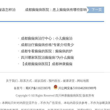
痫该怎样治
成都癫痫病医院：患上癫痫病有哪些影响
下一页
成都癫痫病治疗中心：小儿癫痫治
成都治疗癫痫病价格?专家介绍青少
成都专看癫痫的医院：癫痫病的护
四川哪家医院治癫痫病?为什么癫痫
【成都癫痫病医院】成都神康癫痫
关于我们
-
联系方式
-
就诊流程
-
预约医生
-
健康讲堂
-
网站地图
备案号：
蜀ICP备11023365号
川公网安备51010402001989号
Copyright © All Rights Reserved 四川神康癫痫病医院 版权所有
：本网站只针对内部交流平台，不作为广告宣传。本站内容仅供参考，不作为诊断及