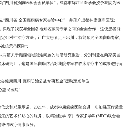
院为“四川省预防医学会会员单位”，成都市锦江区医学会授予我院为医
设立“四川省·全国癫痫病专家会诊中心”，并落户成都神康癫痫医院;
成立，实现了我院与全国各地知名癫痫专家之间的全面合作，这使患者能
定针对性治疗方法，让广大患者足不出川，就能预约全国癫痫专家;
心诚信示范医院”;
究团队两篇关于癫痫领域疑难问题的前沿研究报告，分别刊登在两家美国
临床研究》，这是国际癫痫防治对我院专家在临床治疗中的成果进行肯
基金会健康四川·癫痫防治公益专项基金”援助定点单位;
医院”........
信念和郑重承诺。2021年，成都神康癫痫医院会进一步加强医疗质量
湛的艺术和贴心的服务，以精准医学·京川专家多学科(MDT)联合会
的诚信医疗健康服务。