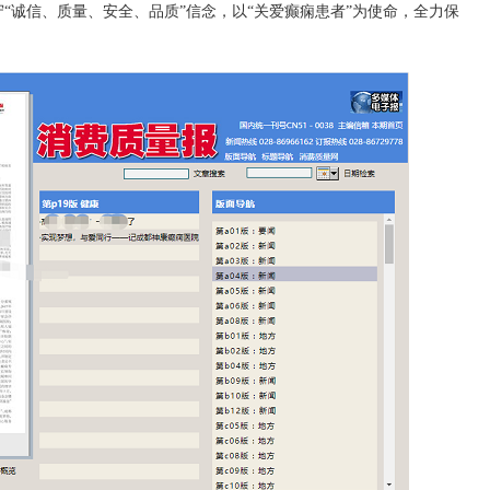
“诚信、质量、安全、品质”信念，以“关爱癫痫患者”为使命，全力保