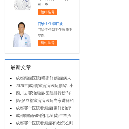
三）毕
预约挂号
门诊主任 李江波
门诊主任副主任医师中
华医
预约挂号
最新文章
成都癫痫医院[哪家好]癫痫病人
能活多久?
2026年|成都[癫痫病医院]排名-小
儿癫痫症状是什么?
四川去哪治癫痫-医院排行榜[详
细排名]儿童癫痫治疗要注意什么?
揭秘!成都癫痫病医院专家讲解如
何避免癫痫病的遗传给孩子?
成都哪个医院看癫痫[更好]治疗
癫痫的药物不良反应是什么?
成都癫痫病医院[地址]老年羊角
风心理怎么调整?
成都哪个医院看癫痫有效|怎么判