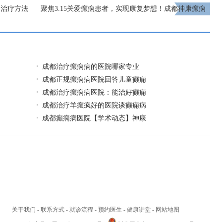
痫治疗方法
聚焦3.15关爱癫痫患者，实现康复梦想！成都神康癫痫
医院荣登《315消费质量报》
下一页
成都治疗癫痫病的医院哪家专业
成都正规癫痫病医院回答儿童癫痫
成都治疗癫痫病医院：能治好癫痫
成都治疗羊癫疯好的医院谈癫痫病
成都癫痫病医院【学术动态】神康
关于我们
-
联系方式
-
就诊流程
-
预约医生
-
健康讲堂
-
网站地图