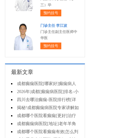
三）毕
预约挂号
门诊主任 李江波
门诊主任副主任医师中
华医
预约挂号
最新文章
成都癫痫医院[哪家好]癫痫病人
能活多久?
2026年|成都[癫痫病医院]排名-小
儿癫痫症状是什么?
四川去哪治癫痫-医院排行榜[详
细排名]儿童癫痫治疗要注意什么?
揭秘!成都癫痫病医院专家讲解如
何避免癫痫病的遗传给孩子?
成都哪个医院看癫痫[更好]治疗
癫痫的药物不良反应是什么?
成都癫痫病医院[地址]老年羊角
风心理怎么调整?
成都哪个医院看癫痫有效|怎么判