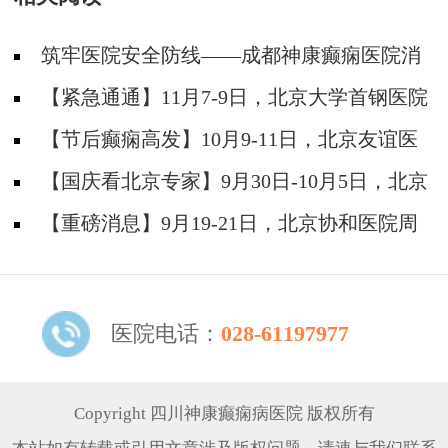
筑牢医院安全防线——成都神康癫痫医院消
防安全培训纪实
【紧急通通】11月7-9日，北京大学首钢医院
神经内科胡颖教授亲临成都会诊，破解癫痫疑难
【节后癫痫高发】10月9-11日，北京友谊医
院陈葵博士免费会诊+治疗援助，破解癫痫难
【国庆看北京专家】9月30日-10月5日，北京
题！
天坛&首钢医院两大专家蓉城亲诊+癫痫大额救
【重磅消息】9月19-21日，北京协和医院周
助，速约！
祥琴教授成都领衔会诊，共筑全年龄段抗癫防
线！
医院电话：
028-61197977
Copyright 四川神康癫痫病医院 版权所有