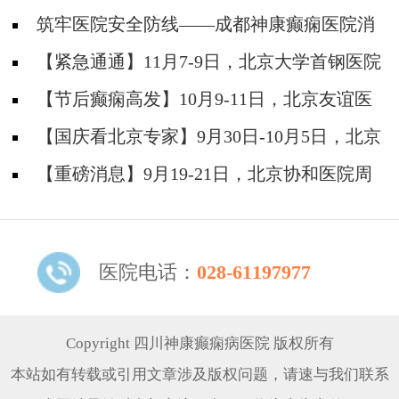
筑牢医院安全防线——成都神康癫痫医院消
防安全培训纪实
【紧急通通】11月7-9日，北京大学首钢医院
神经内科胡颖教授亲临成都会诊，破解癫痫疑难
【节后癫痫高发】10月9-11日，北京友谊医
院陈葵博士免费会诊+治疗援助，破解癫痫难
【国庆看北京专家】9月30日-10月5日，北京
题！
天坛&首钢医院两大专家蓉城亲诊+癫痫大额救
【重磅消息】9月19-21日，北京协和医院周
助，速约！
祥琴教授成都领衔会诊，共筑全年龄段抗癫防
线！
医院电话：
028-61197977
Copyright 四川神康癫痫病医院 版权所有
本站如有转载或引用文章涉及版权问题，请速与我们联系