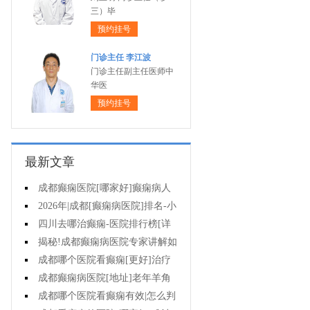
三）毕
预约挂号
门诊主任 李江波
门诊主任副主任医师中
华医
预约挂号
最新文章
成都癫痫医院[哪家好]癫痫病人
能活多久?
2026年|成都[癫痫病医院]排名-小
儿癫痫症状是什么?
四川去哪治癫痫-医院排行榜[详
细排名]儿童癫痫治疗要注意什么?
揭秘!成都癫痫病医院专家讲解如
何避免癫痫病的遗传给孩子?
成都哪个医院看癫痫[更好]治疗
癫痫的药物不良反应是什么?
成都癫痫病医院[地址]老年羊角
风心理怎么调整?
成都哪个医院看癫痫有效|怎么判