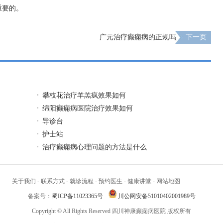
重要的。
广元治疗癫痫病的正规吗
下一页
攀枝花治疗羊羔疯效果如何
绵阳癫痫病医院治疗效果如何
导诊台
护士站
治疗癫痫病心理问题的方法是什么
关于我们
-
联系方式
-
就诊流程
-
预约医生
-
健康讲堂
-
网站地图
备案号：
蜀ICP备11023365号
川公网安备51010402001989号
Copyright © All Rights Reserved 四川神康癫痫病医院 版权所有