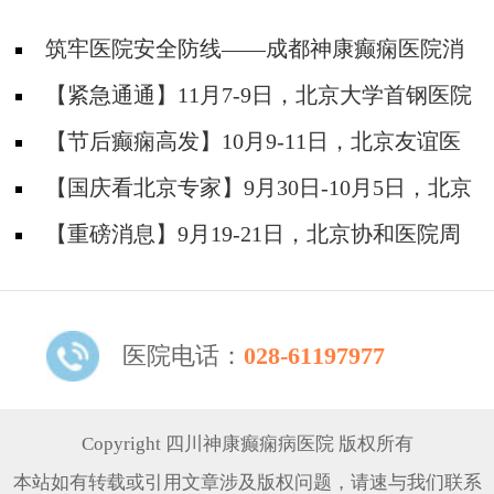
筑牢医院安全防线——成都神康癫痫医院消
防安全培训纪实
【紧急通通】11月7-9日，北京大学首钢医院
神经内科胡颖教授亲临成都会诊，破解癫痫疑难
【节后癫痫高发】10月9-11日，北京友谊医
院陈葵博士免费会诊+治疗援助，破解癫痫难
【国庆看北京专家】9月30日-10月5日，北京
题！
天坛&首钢医院两大专家蓉城亲诊+癫痫大额救
【重磅消息】9月19-21日，北京协和医院周
助，速约！
祥琴教授成都领衔会诊，共筑全年龄段抗癫防
线！
医院电话：
028-61197977
Copyright 四川神康癫痫病医院 版权所有
本站如有转载或引用文章涉及版权问题，请速与我们联系