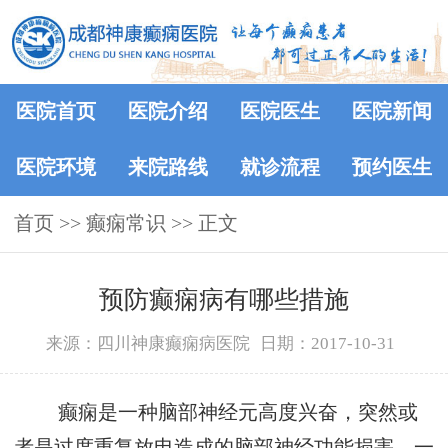
医院首页
医院介绍
医院医生
医院新闻
医院环境
来院路线
就诊流程
预约医生
首页
>>
癫痫常识
>> 正文
预防癫痫病有哪些措施
来源：四川神康癫痫病医院
日期：2017-10-31
癫痫是一种脑部神经元高度兴奋，突然或
者是过度重复放电造成的脑部神经功能损害，一