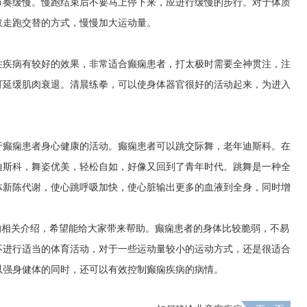
节奏缓慢。慢跑结束后不要马上停下来，应进行缓慢的步行。对于体质
取走跑交替的方式，慢慢加大运动量。
性疾病有较好的效果，非常适合癫痫患者，打太极时需要全神贯注，注
可延缓肌肉衰退。清晨练拳，可以使身体器官很好的活动起来，为进入
于癫痫患者身心健康的活动。癫痫患者可以跳交际舞，老年迪斯科。在
迪斯科，舞姿优美，轻松自如，好像又回到了青年时代。跳舞是一种全
体新陈代谢，使心跳呼吸加快，使心脏输出更多的血液到全身，同时增
的相关介绍，希望能给大家带来帮助。癫痫患者的身体比较脆弱，不易
不进行适当的体育活动，对于一些运动量较小的运动方式，还是很适合
以强身健体的同时，还可以有效控制癫痫疾病的病情。