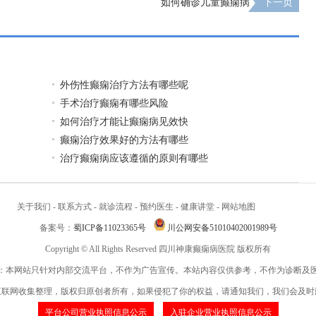
如何确诊儿童癫痫病
下一页
外伤性癫痫治疗方法有哪些呢
手术治疗癫痫有哪些风险
如何治疗才能让癫痫病见效快
癫痫治疗效果好的方法有哪些
治疗癫痫病应该遵循的原则有哪些
关于我们
-
联系方式
-
就诊流程
-
预约医生
-
健康讲堂
-
网站地图
备案号：
蜀ICP备11023365号
川公网安备51010402001989号
Copyright © All Rights Reserved 四川神康癫痫病医院 版权所有
：本网站只针对内部交流平台，不作为广告宣传。本站内容仅供参考，不作为诊断及
互联网收集整理，版权归原创者所有，如果侵犯了你的权益，请通知我们，我们会及时
平台公司营业执照信息公示
入驻企业营业执照信息公示