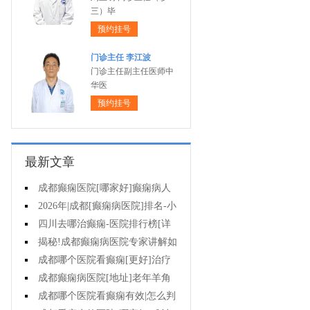
三）毕
预约挂号
门诊主任 李江波
门诊主任副主任医师中
华医
预约挂号
最新文章
成都癫痫医院[哪家好]癫痫病人
能活多久?
2026年|成都[癫痫病医院]排名-小
儿癫痫症状是什么?
四川去哪治癫痫-医院排行榜[详
细排名]儿童癫痫治疗要注意什么?
揭秘!成都癫痫病医院专家讲解如
何避免癫痫病的遗传给孩子?
成都哪个医院看癫痫[更好]治疗
癫痫的药物不良反应是什么?
成都癫痫病医院[地址]老年羊角
风心理怎么调整?
成都哪个医院看癫痫有效|怎么判