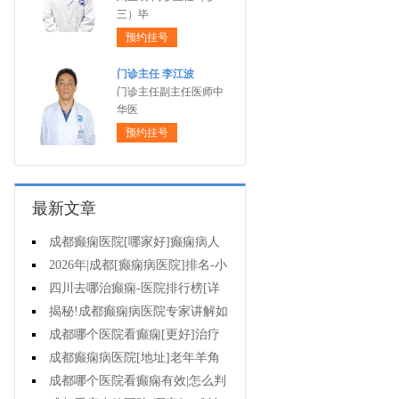
三）毕
预约挂号
门诊主任 李江波
门诊主任副主任医师中
华医
预约挂号
最新文章
成都癫痫医院[哪家好]癫痫病人
能活多久?
2026年|成都[癫痫病医院]排名-小
儿癫痫症状是什么?
四川去哪治癫痫-医院排行榜[详
细排名]儿童癫痫治疗要注意什么?
揭秘!成都癫痫病医院专家讲解如
何避免癫痫病的遗传给孩子?
成都哪个医院看癫痫[更好]治疗
癫痫的药物不良反应是什么?
成都癫痫病医院[地址]老年羊角
风心理怎么调整?
成都哪个医院看癫痫有效|怎么判