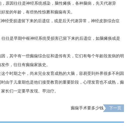
痫的，原因往往是神经系统感染，脑性瘫痪，各种脑病，先天代谢异
厥好发的年龄，有些热性惊厥和癫痫有关。
期中枢神经受损遗留下来的后遗症，或是后天代谢异常，神经皮肤综合症
原因，往往是早期中枢神经系统受损害已留下来的后遗症，如脑瘫痪或是
病因，其中有一些癫痫综合征和遗传有关，它们有每个年龄段发病的明
脑发作，往往有癫痫家族史。
在这个时期之中，尚未完全发育成熟的大脑，容易受到外界很多不利因
同时由于儿童期也是他们接受教育的重要阶段，心理发育也不成熟，癫
。家长们一定要早发现、早治疗。
癫痫手术要多少钱
下一页