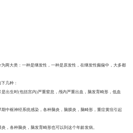
分为两大类：一种是继发性，一种是原发性，在继发性癫痫中，大多都
如下几种：
常常是出生时(包括宫内)严重窒息，颅内严重出血，脑发育畸形，低血
于早期中枢神经系统感染，各种脑炎，脑膜炎，脑畸形，重症黄疸引起
脑膜炎，各种脑炎，脑发育畸形也可以到这个年龄发病。