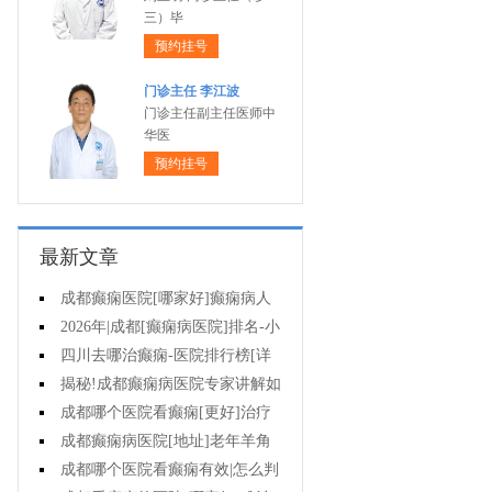
三）毕
预约挂号
门诊主任 李江波
门诊主任副主任医师中
华医
预约挂号
最新文章
成都癫痫医院[哪家好]癫痫病人
能活多久?
2026年|成都[癫痫病医院]排名-小
儿癫痫症状是什么?
四川去哪治癫痫-医院排行榜[详
细排名]儿童癫痫治疗要注意什么?
揭秘!成都癫痫病医院专家讲解如
何避免癫痫病的遗传给孩子?
成都哪个医院看癫痫[更好]治疗
癫痫的药物不良反应是什么?
成都癫痫病医院[地址]老年羊角
风心理怎么调整?
成都哪个医院看癫痫有效|怎么判