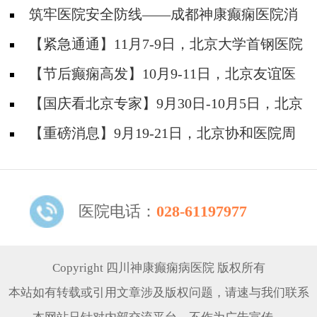
筑牢医院安全防线——成都神康癫痫医院消
防安全培训纪实
【紧急通通】11月7-9日，北京大学首钢医院
神经内科胡颖教授亲临成都会诊，破解癫痫疑难
【节后癫痫高发】10月9-11日，北京友谊医
院陈葵博士免费会诊+治疗援助，破解癫痫难
【国庆看北京专家】9月30日-10月5日，北京
题！
天坛&首钢医院两大专家蓉城亲诊+癫痫大额救
【重磅消息】9月19-21日，北京协和医院周
助，速约！
祥琴教授成都领衔会诊，共筑全年龄段抗癫防
线！
医院电话：
028-61197977
Copyright 四川神康癫痫病医院 版权所有
本站如有转载或引用文章涉及版权问题，请速与我们联系