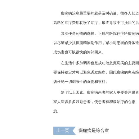
癫痫病治愈最重要的就是及时确诊。很多人知道
高昂的治疗费用耽误了治疗，最终导致不可挽回的后
其次便是药物的选择。正规的医院往往给癫痫病
以尽量减少抗癫痫药物副作用，减小对患者的身体造
成伤害也可以很快的弥补回来。
在生活中多加调养也是成功治愈癫痫病的主要因
要保持稳定才可以避免诱发癫痫。因此癫痫病患者绝
该杜绝一切刺激性的食物和饮料。
除了以上因素。癫痫病患者的家人更要关注患者
家人应该多多鼓励患者，使患者有积极治疗的心态。
愈。
上一页
癫痫病是综合症