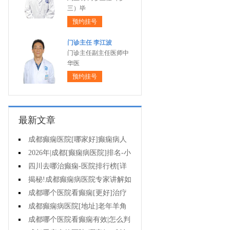
三）毕
预约挂号
门诊主任 李江波
门诊主任副主任医师中
华医
预约挂号
最新文章
成都癫痫医院[哪家好]癫痫病人
能活多久?
2026年|成都[癫痫病医院]排名-小
儿癫痫症状是什么?
四川去哪治癫痫-医院排行榜[详
细排名]儿童癫痫治疗要注意什么?
揭秘!成都癫痫病医院专家讲解如
何避免癫痫病的遗传给孩子?
成都哪个医院看癫痫[更好]治疗
癫痫的药物不良反应是什么?
成都癫痫病医院[地址]老年羊角
风心理怎么调整?
成都哪个医院看癫痫有效|怎么判