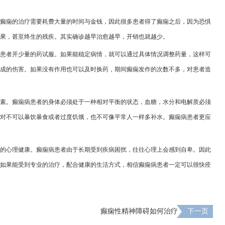
癫痫的治疗需要耗费大量的时间与金钱，因此很多患者得了癫痫之后，因为恐惧
果，甚至终生的残疾。其实确诊越早治愈越早，开销也就越少。
患者开少量的药试服。如果能稳定病情，就可以通过具体情况调整药量，这样可
成的伤害。如果没有作用也可以及时换药，期间癫痫发作的次数不多，对患者造
素。癫痫病患者的身体必须处于一种相对平衡的状态，血糖，水分和电解质必须
对不可以暴饮暴食或者过度饥饿，也不可像平常人一样多补水。癫痫病患者更应
的心理健康。癫痫病患者由于长期受到疾病困扰，往往心理上会感到自卑。因此
如果能受到专业的治疗，配合健康的生活方式，相信癫痫病患者一定可以很快痊
癫痫性精神障碍如何治疗
下一页