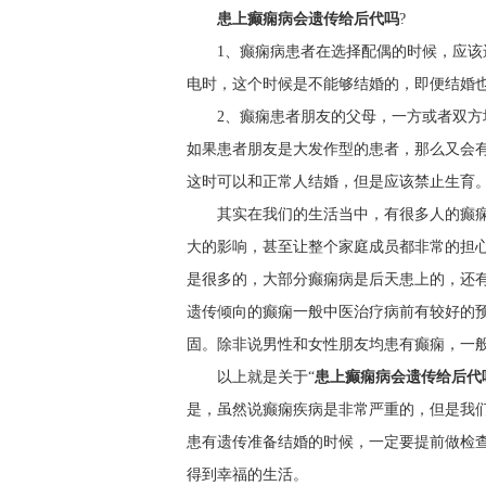
患上癫痫病会遗传给后代吗
?
1、癫痫病患者在选择配偶的时候，应
电时，这个时候是不能够结婚的，即便结婚
2、癫痫患者朋友的父母，一方或者双
如果患者朋友是大发作型的患者，那么又会
这时可以和正常人结婚，但是应该禁止生育
其实在我们的生活当中，有很多人的癫
大的影响，甚至让整个家庭成员都非常的担
是很多的，大部分癫痫病是后天患上的，还
遗传倾向的癫痫一般中医治疗病前有较好的
固。除非说男性和女性朋友均患有癫痫，一
以上就是关于“
患上癫痫病会遗传给后代
是，虽然说癫痫疾病是非常严重的，但是我
患有遗传准备结婚的时候，一定要提前做检
得到幸福的生活。