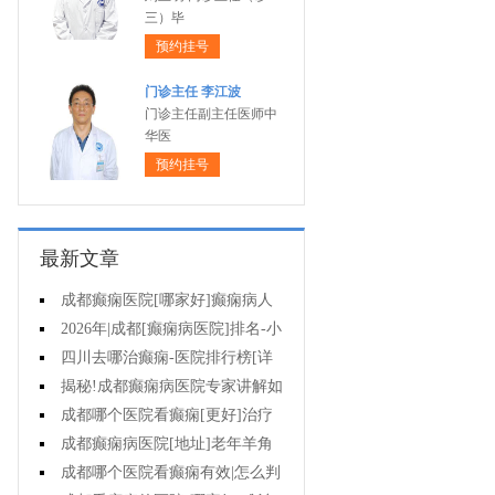
三）毕
预约挂号
门诊主任 李江波
门诊主任副主任医师中
华医
预约挂号
最新文章
成都癫痫医院[哪家好]癫痫病人
能活多久?
2026年|成都[癫痫病医院]排名-小
儿癫痫症状是什么?
四川去哪治癫痫-医院排行榜[详
细排名]儿童癫痫治疗要注意什么?
揭秘!成都癫痫病医院专家讲解如
何避免癫痫病的遗传给孩子?
成都哪个医院看癫痫[更好]治疗
癫痫的药物不良反应是什么?
成都癫痫病医院[地址]老年羊角
风心理怎么调整?
成都哪个医院看癫痫有效|怎么判