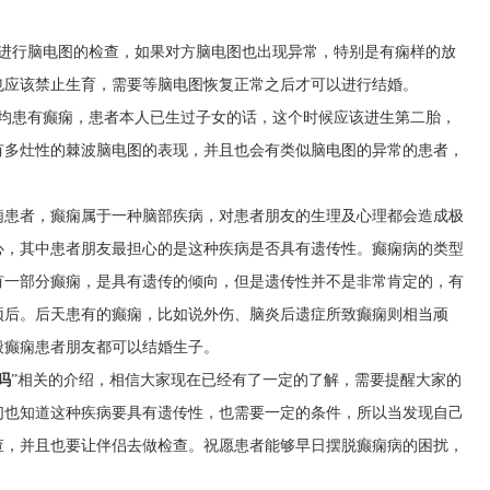
该进行脑电图的检查，如果对方脑电图也出现异常，特别是有痫样的放
也应该禁止生育，需要等脑电图恢复正常之后才可以进行结婚。
方均患有癫痫，患者本人已生过子女的话，这个时候应该进生第二胎，
有多灶性的棘波脑电图的表现，并且也会有类似脑电图的异常的患者，
。
痫患者，癫痫属于一种脑部疾病，对患者朋友的生理及心理都会造成极
心，其中患者朋友最担心的是这种疾病是否具有遗传性。癫痫病的类型
有一部分癫痫，是具有遗传的倾向，但是遗传性并不是非常肯定的，有
预后。后天患有的癫痫，比如说外伤、脑炎后遗症所致癫痫则相当顽
般癫痫患者朋友都可以结婚生子。
吗
”相关的介绍，相信大家现在已经有了一定的了解，需要提醒大家的
们也知道这种疾病要具有遗传性，也需要一定的条件，所以当发现自己
查，并且也要让伴侣去做检查。祝愿患者能够早日摆脱癫痫病的困扰，